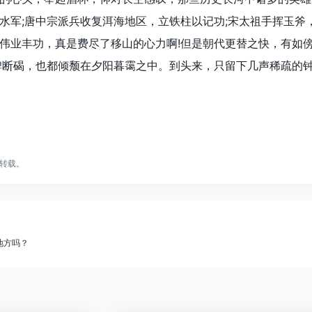
水军;唐中宗派兵收复洱海地区，立铁柱以记功;宋太祖手挥玉斧
伟业丰功，真是费尽了移山的心力啊!但是朝代更替之快，有如
碑断碣，也都倾颓在夕阳暮霭之中。到头来，只留下几声稀疏的
转载。
地方吗？