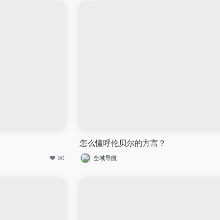
怎么懂呼伦贝尔的方言？
90
全域导航