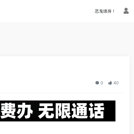
n.php
on line
113
恶鬼缠身！
0
40