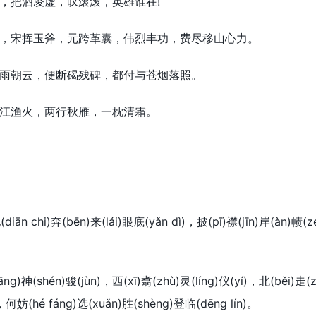
把酒凌虚，叹滚滚，英雄谁在!
宋挥玉斧，元跨革囊，伟烈丰功，费尽移山心力。
朝云，便断碣残碑，都付与苍烟落照。
渔火，两行秋雁，一枕清霜。
ān chi)奔(bēn)来(lái)眼底(yǎn dì)，披(pī)襟(jīn)岸(àn)帻
)神(shén)骏(jùn)，西(xī)翥(zhù)灵(líng)仪(yí)，北(běi)走(
，何妨(hé fáng)选(xuǎn)胜(shèng)登临(dēng lín)。