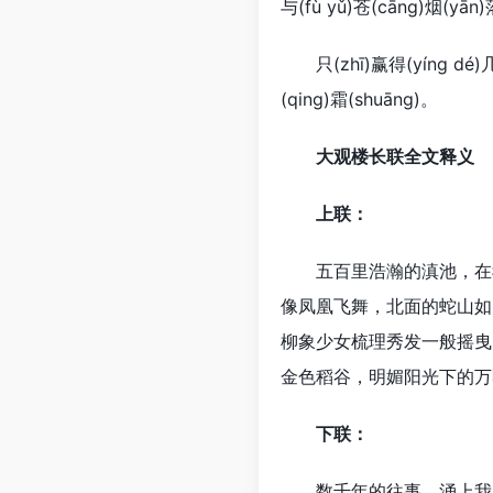
与(fù yǔ)苍(cāng)烟(yān)
只(zhī)赢得(yíng dé)几(i
(qing)霜(shuāng)。
大观楼长联全文释义
上联：
五百里浩瀚的滇池，在我
像凤凰飞舞，北面的蛇山如
柳象少女梳理秀发一般摇曳
金色稻谷，明媚阳光下的万
下联：
数千年的往事，涌上我的