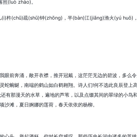
落照(luò zhào)。
)杵(chǔ)疏(shū)钟(zhōng)，半(bàn)江(jiāng)渔火(yú huǒ)，两
眼前奔涌，敞开衣襟，推开冠戴，这茫茫无边的碧波，多么令人
灵蛇蜿蜒，南端的鹤山如白鹤翱翔。诗人们!何不选此良辰登上
;还有那漫天的水草，遍地的芦苇，以及点缀其间的翠绿的小鸟
顷沙滩，夏日婀娜的莲荷，春天依依的杨柳。
心头，举起酒杯，仰对长空感叹，那些历史长河中诸多的英雄，