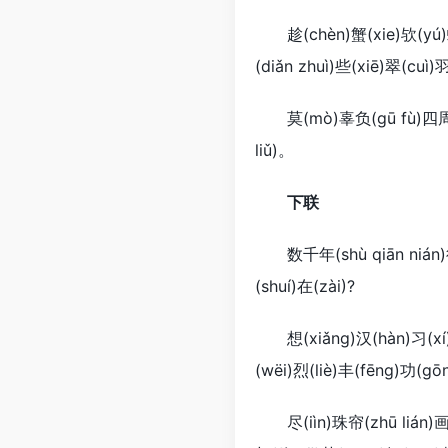
趁(chèn)蟹(xie)欤(yú)螺(
(diǎn zhuì)些(xiē)翠(cuì
莫(mò)辜负(gū fù)四周(sì 
liǔ)。
下联
数千年(shù qiān nián)往事
(shuí)在(zài)?
想(xiǎng)汉(hàn)习(xí)楼
(wëi)烈(liè)丰(fēng)功(gō
尽(iìn)珠帘(zhū lián)画(