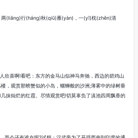
(liǎng)行(háng)秋(qiū)雁(yàn)，一(yī)枕(zhěn)清
欣喜啊!看吧：东方的金马山似神马奔驰，西边的碧鸡山
高楼，观赏那螃蟹似的小岛，螺蛳般的沙洲;薄雾中的绿树垂
和几抹灿烂的红霞。尽情观赏吧!切莫辜负了滇池四周飘香的
而今还有谁在呢?试想：汉武帝为了开辟西南到印度的通