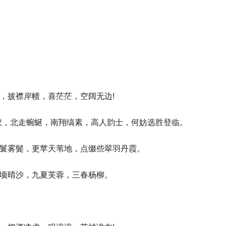
披襟岸帻，喜茫茫，空阔无边!
，北走蜿蜒，南翔缟素，高人韵士，何妨选胜登临。
雾鬓，更苹天苇地，点缀些翠羽丹霞。
晴沙，九夏芙蓉，三春杨柳。