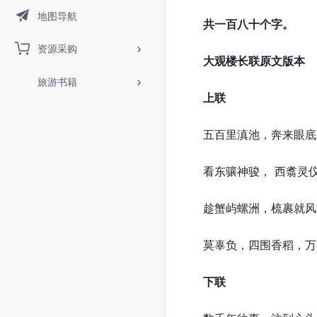
地图导航
共一百八十个字。
资源采购
大观楼长联原文版本
旅游书籍
上联
五百里滇池，奔来眼底，
看东骧神骏， 西翥灵仪
趁蟹屿螺洲，梳裹就风鬟
莫辜负，四围香稻，万顷
下联