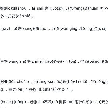
luó)洲(zhōu)，梳(shū)裹(guǒ)就(jiù)风(fēng)寰(huán)雾(w
)羽(yǔ)丹霞(dān xiá)。
zhōu)香(xiāng)稻(dào)，万顷(wàn gǐng)晴(qíng)沙(shā)，
(wǎng shì)注(zhù)到(dào)心头(xīn tóu)，把酒(bǎ jiǔ)临(lí
船(lóu chuán)，唐(táng)标(biāo)铁(tiě)柱(zhù)，宋(sòng)
ng)，费尽(fèi jìn)移(yi)山(shān)心力(xīnli)。
huà)栋(dòng)，卷(juǎn)不及(bù jì)暮(mù)雨(yǔ)朝(cháo)云(y