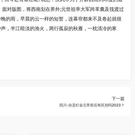
，面对版图，将西南划在界外;元世祖率大军跨革囊及筏渡过
傍晚的雨，早晨的云一样的短暂，连幕帘都来不及卷起就很
钟声，半江暗淡的渔火，两行孤寂的秋雁，一枕清冷的寒
下一篇
四川-自贡灯会元宵前后有区别吗2023？