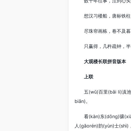
数千年往事，注到心头，
想汉习楼船，唐标铁柱，
尽珠帘画栋，卷不及暮雨
只赢得，几杵疏钟，半江
大观楼长联拼音版本
上联
五(wǔ)百里(bǎi li)滇池(di
biān)。
看(kàn)东(dōng)骧(xiāng
人(gāorén)韵(yùn)士(shì)