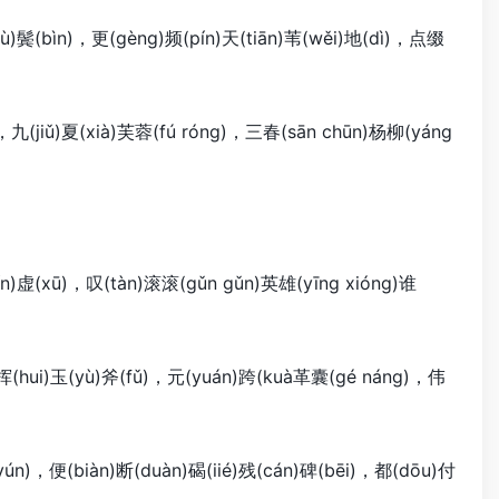
ù)鬓(bìn)，更(gèng)频(pín)天(tiān)苇(wěi)地(dì)，点缀
九(jiǔ)夏(xià)芙蓉(fú róng)，三春(sān chūn)杨柳(yáng
n)虚(xū)，叹(tàn)滚滚(gǔn gǔn)英雄(yīng xióng)谁
挥(hui)玉(yù)斧(fǔ)，元(yuán)跨(kuà革囊(gé náng)，伟
ún)，便(biàn)断(duàn)碣(iié)残(cán)碑(bēi)，都(dōu)付