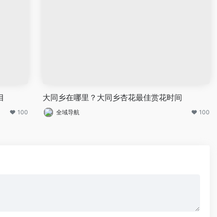
目
大同乡在哪里？大同乡杏花最佳赏花时间
100
全域导航
100