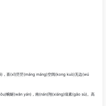
(zé)，喜(xǐ)茫茫(máng máng)空阔(kong kuò)无边(wú
zǒu)蜿蜒(wān yán)，南(nán)翔(xiáng)缟素(gǎo sù)。高