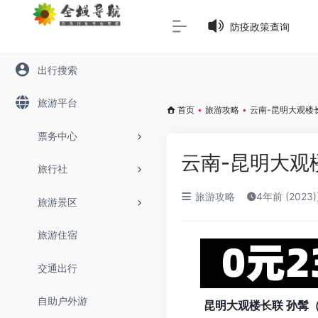
Warning
: Array to string conversion in
/www/wwwroot/645
防疫政策查询
出行搜索
旅游平台
首页
•
旅游攻略
•
云南-昆明大观楼
票务中心
云南-昆明大观
旅行社
旅游攻略
4年前 (2023
旅游景区
旅游住宿
交通出行
自助户外游
昆明大观楼长联 孙髯