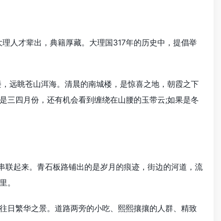
理人才辈出，典籍厚藏。大理国317年的历史中，提倡举
，远眺苍山洱海。清晨的南城楼，是惊喜之地，朝霞之下
是三四月份，还有机会看到缠绕在山腰的玉带云;如果是冬
串联起来。青石板路铺出的是岁月的痕迹，街边的河道，流
里。
往日繁华之景。道路两旁的小吃、熙熙攘攘的人群、精致