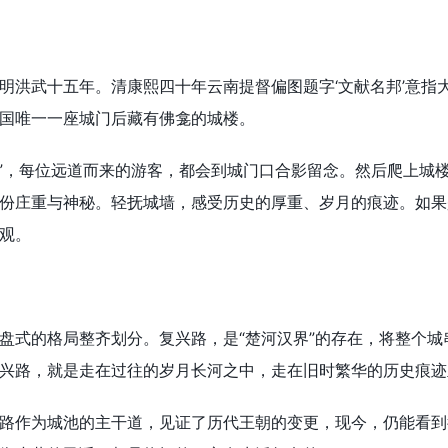
武十五年。清康熙四十年云南提督偏图题字‘文献名邦’意指大
国唯一一座城门后藏有佛龛的城楼。
，每位远道而来的游客，都会到城门口合影留念。然后爬上城楼
份庄重与神秘。轻抚城墙，感受历史的厚重、岁月的痕迹。如果
观。
式的格局整齐划分。复兴路，是“楚河汉界”的存在，将整个城
兴路，就是走在过往的岁月长河之中，走在旧时繁华的历史痕迹
作为城池的主干道，见证了历代王朝的变更，现今，仍能看到