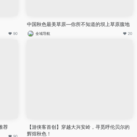
中国秋色最美草原—你所不知道的坝上草原腹地
90
全域导航
20
推荐
【游侠客首创】穿越大兴安岭，寻觅呼伦贝尔的
辉煌秋色！
90