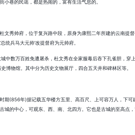
街小巷的民谣，都是热闹的，富有生活气息的。
秀帅府，位于复兴路中段，原身为康熙二年所建的云南提督衙
‘总统兵马大元帅’改提督府为元帅府。
城中数万百姓免遭屠杀，杜文秀在全家服毒后吞下孔雀胆，穿上
市历史博物馆。其中分为历史文物展厅，四合五天井和碑林区等。
(856年)据记载五华楼方五里、高百尺、上可容万人，下可
古城的中心，可观东、西、南、北四方。它也是古城的至高点，