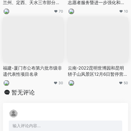
兰州、定西、天水三市部分县
志愿者服务暨进一步强化和规
（区）文化市场执法工作
范旅游市场治理、安全生产工
70
10
作电视电话会议
福建-厦门市公布第六批市级非
云南-2022昆明世博园和昆明
遗代表性项目名录
轿子山风景区12月6日暂停营业
通知
30
50
暂无评论