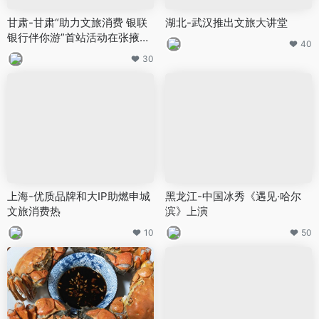
甘肃-甘肃“助力文旅消费 银联
湖北-武汉推出文旅大讲堂
银行伴你游”首站活动在张掖启
40
动
30
上海-优质品牌和大IP助燃申城
黑龙江-中国冰秀《遇见·哈尔
文旅消费热
滨》上演
10
50