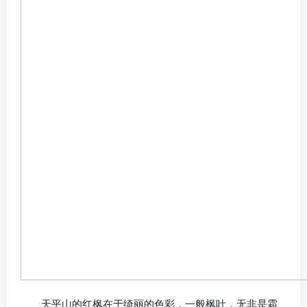
天平山的红枫在于绮丽的色彩，一般枫叶，无非是霜