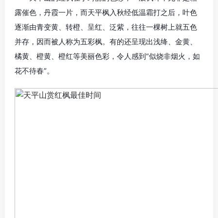
露催色，丹霞一片，而天平枫入秋经低温霜打之后，叶色
逐渐由青变黄、转橙、呈红、泛紫，往往一棵树上就五色
并存，因而被人称为五彩枫。有的还呈现出浅绛、金黄、
橘黄、橙黄、橙红等美丽色彩，令人感到“似烧非烟火，如
花不待春”。