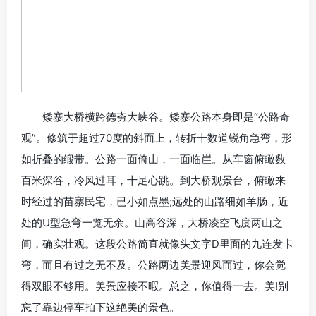
矮寨大桥横跨德夯大峡谷。矮寨公路本身即是“公路奇
观”。修筑于超过70度的斜面上，转折十数道锐角急弯，形
如折叠的缎带。公路一面倚山，一面临崖。从车窗俯瞰数
百米深谷，冷风过耳，十足心跳。到大桥观景台，俯瞰来
时经过的苗寨民宅，已小如点墨;远处的山路细如羊肠，近
处的U型急弯一览无余。山高谷深，大桥凌空飞度两山之
间，确实壮观。这段公路简直就像头文字D里面的九连发卡
弯，而且有过之无不及。公路两边美景迎风而过，你会觉
得双眼不够用。美景应接不暇。总之，你值得一去。美!别
忘了靠边停车拍下这绝美的景色。