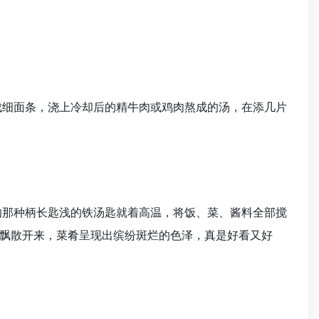
细面条，浇上冷却后的精牛肉或鸡肉熬成的汤，在添几片
那种柄长匙浅的铁汤匙就着高温，将饭、菜、酱料全部搅
飘散开来，菜肴呈现出缤纷斑烂的色泽，真是好看又好