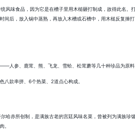
统风味食品，因为它是在槽子里用木槌砸打制成，故得此名。打
时间后，放入锅中蒸熟，再放入木槽或石槽中，用木槌反复捶打
——人参、鹿茸、熊、飞龙、雪蛤、松茸蘑等几十种珍品为原料
色八款串拼、6个热菜、2道点心构成。
尔哈赤所创制，是满族古老的宫廷风味名菜，曾被列为满族珍馐
肉。