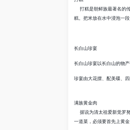
打糕是朝鲜族最著名的传
糕。把米放在水中浸泡一段
长白山珍宴
长白山珍宴以长白山的物产
珍宴由大花摆、配美碟、四
满族黄金肉
据说为清太祖爱新觉罗努
一道菜，必须要首先上黄金