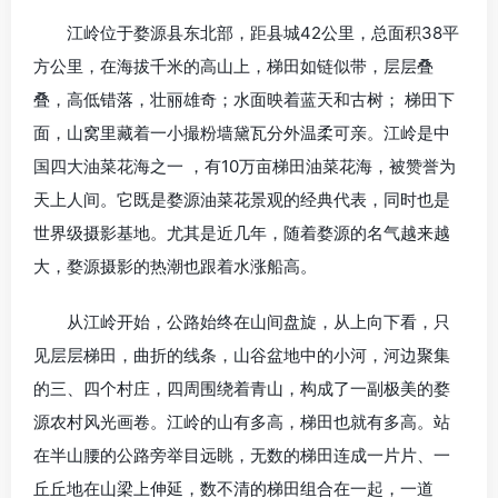
江岭位于婺源县东北部，距县城42公里，总面积38平
方公里，在海拔千米的高山上，梯田如链似带，层层叠
叠，高低错落，壮丽雄奇；水面映着蓝天和古树； 梯田下
面，山窝里藏着一小撮粉墙黛瓦分外温柔可亲。江岭是中
国四大油菜花海之一 ，有10万亩梯田油菜花海，被赞誉为
天上人间。它既是婺源油菜花景观的经典代表，同时也是
世界级摄影基地。尤其是近几年，随着婺源的名气越来越
大，婺源摄影的热潮也跟着水涨船高。
从江岭开始，公路始终在山间盘旋，从上向下看，只
见层层梯田，曲折的线条，山谷盆地中的小河，河边聚集
的三、四个村庄，四周围绕着青山，构成了一副极美的婺
源农村风光画卷。江岭的山有多高，梯田也就有多高。站
在半山腰的公路旁举目远眺，无数的梯田连成一片片、一
丘丘地在山梁上伸延，数不清的梯田组合在一起，一道