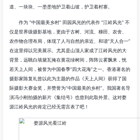
道、一块块、一垄垄地护卫着山坡，护卫着村寨。
作为 “中国最美乡村” 田园风光的代表作 “江岭风光” 不
仅是世界级摄影基地，更由于古树、河流、梯田、农舍、
农作物合理布局，体现了人与自然的亲近、和谐“天人合一”
在这里得以完美展示。尤其是山顶人家成了江岭风光的大
背景，远眺白墙黛瓦掩在黄花绿树间，阵阵云雾飘来，恍
若天上人间，被誉为中国春季“四大花海”之一。香港著名的
摄影家陈复礼曾以此为主题的作品《天上人间》获得了国
际摄影大赛金奖，并赞誉为“中国最美的乡村”。我国著名导
演冯小刚拍摄的新片《集结号》也曾到此取外景。这对婺
源江岭风光的肯定已经无需言表了吧！