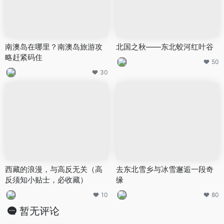
南澳岛在哪里？南澳岛旅游攻
北国之秋——东北蛟河红叶谷
略赶紧码住
50
30
西藏的浪漫，与高反无关（高
去东北雪乡与冰雪邂逅一段奇
反须知小贴士，必收藏）
缘
10
80
暂无评论