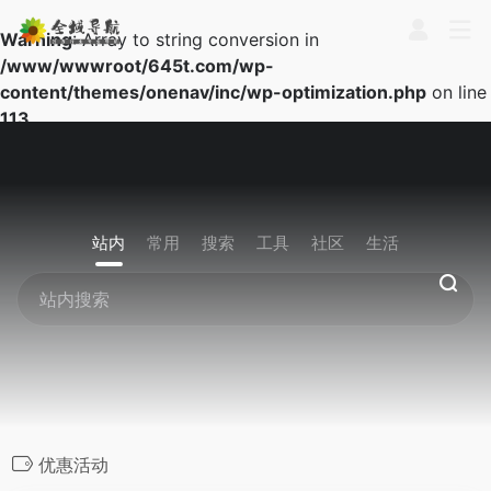
Warning
: Array to string conversion in
/www/wwwroot/645t.com/wp-
content/themes/onenav/inc/wp-optimization.php
on line
113
站内
常用
搜索
工具
社区
生活
优惠活动