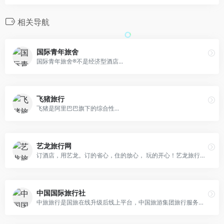
相关导航
国际青年旅舍
国际青年旅舍®不是经济型酒店...
飞猪旅行
飞猪是阿里巴巴旗下的综合性...
艺龙旅行网
订酒店，用艺龙。订的省心，住的放心， 玩的开心！艺龙旅行作为中国优质的在线旅行服务提供商之一，提供专业的酒店住宿预订、机票、火车票等全方位的旅行产品预订服务，随时随地出发，伴您“艺”起同行！艺龙旅行专注酒店预订近20年，住宿业务覆盖全球超过120万家酒店及非标准住宿，在线支付、到店付任意选；预订酒店优惠享不停，可用红包立减、里程抵现，会员享受折扣再返现，优惠多多，早订早优惠；更有贴心服务伴您安心入住，酒店预订实时确认，到店无房最高赔付首晚房费；还有在线真实用户点评，出行“省时省力不吃亏” ！订酒店用艺龙，实惠舒适“艺”起享！
中国国际旅行社
中旅旅行是国旅在线升级后线上平台，中国旅游集团旅行服务有限公司官网,提供国内外跟团游、自由行、机票预订、酒店预订、签证办理等在线预订服务，咨询预订热线：400-600-8888。中旅旅行，和世界交个朋友。