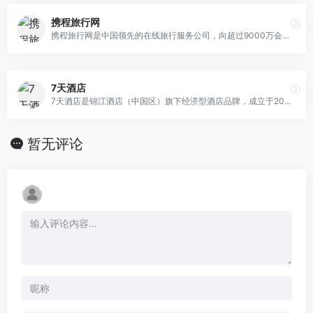
携程旅行网
携程旅行网是中国领先的在线旅行服务公司，向超过9000万会员提供酒店预订、酒店点评及特价酒店查询、机票预订、飞机票查询、时刻表、票价查询、航班查询、度假预订、商旅管理、为您的出行提供全方位旅行服务。
7天酒店
7天酒店是锦江酒店（中国区）旗下经济型酒店品牌，成立于2005年，经过快速发展， 7天酒店拥有“7天酒店”、“7天优品”、“7天优品Premium”等住宿系列，分店已覆盖全国370个城市，规模达到3000家。
暂无评论