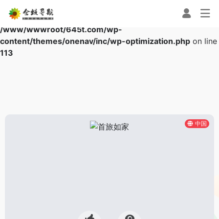
Warning
: Array to string conversion in
/www/wwwroot/645t.com/wp-
content/themes/onenav/inc/wp-optimization.php
on line
113
中国